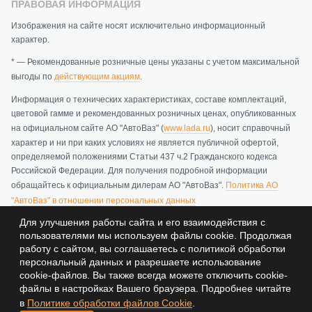
ПРАВОВАЯ ИНФОРМАЦИЯ
Изображения на сайте носят исключительно информационный
характер.
* — Рекомендованные розничные цены указаны с учетом максимальной
выгоды по
действующим акциям
.
Информация о технических характеристиках, составе комплектаций,
цветовой гамме и рекомендованных розничных ценах, опубликованных
на официальном сайте АО "АвтоВаз" (
www.lada.ru
), носит справочный
характер и ни при каких условиях не является публичной офертой,
определяемой положениями Статьи 437 ч.2 Гражданского кодекса
Российской Федерации. Для получения подробной информации
обращайтесь к официальным дилерам АО "АвтоВаз".
Политика АО
"АвтоВаз" в отношении персональных данных
Для улучшения работы сайта и его взаимодействия с
Политика обработки персональных данных
пользователями мы используем файлы cookie. Продолжая
работу с сайтом, вы соглашаетесь с политикой обработки
персональный данных и разрешаете использование
© 2026 ООО Эксперт Авто - Официальный дилер Лада (LADA)
cookie-файлов. Вы также всегда можете отключить cookie-
в Перми и Пермском крае (ИНН 5902012821, ОГРН
файлы в настройках Вашего браузера. Подробнее читайте
1155958036772)
в
Политике обработки файлов Cookie
.