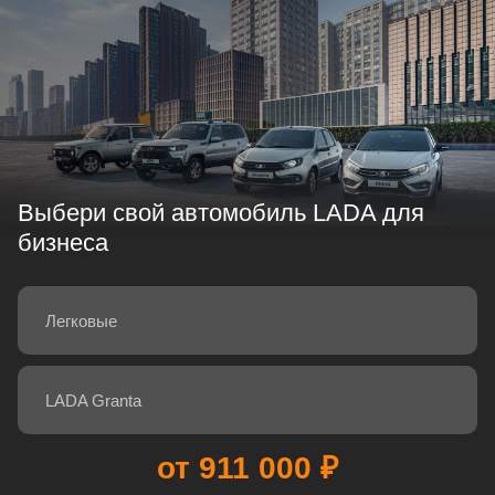
Выбери свой автомобиль LADA для
бизнеса
Легковые
LADA Granta
от 1 459 900 ₽
от 1 339 000 ₽
от 1 367 000 ₽
от 1 721 000 ₽
от 1 293 000 ₽
от 981 000 ₽
от 911 000 ₽