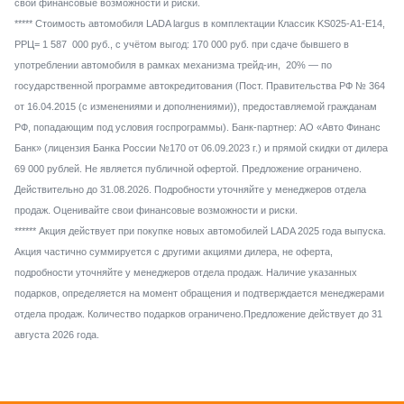
свои финансовые возможности и риски.
***** Стоимость автомобиля LADA largus в комплектации Классик KS025-A1-E14,
РРЦ= 1 587 000 руб., с учётом выгод: 170 000 руб. при сдаче бывшего в
употреблении автомобиля в рамках механизма трейд-ин, 20% — по
государственной программе автокредитования (Пост. Правительства РФ № 364
от 16.04.2015 (с изменениями и дополнениями)), предоставляемой гражданам
РФ, попадающим под условия госпрограммы). Банк-партнер: АО «Авто Финанс
Банк» (лицензия Банка России №170 от 06.09.2023 г.) и прямой скидки от дилера
69 000 рублей. Не является публичной офертой. Предложение ограничено.
Действительно до 31.08.2026. Подробности уточняйте у менеджеров отдела
продаж. Оценивайте свои финансовые возможности и риски.
****** Акция действует при покупке новых автомобилей LADA 2025 года выпуска.
Акция частично суммируется с другими акциями дилера, не оферта,
подробности уточняйте у менеджеров отдела продаж. Наличие указанных
подарков, определяется на момент обращения и подтверждается менеджерами
отдела продаж. Количество подарков ограничено.Предложение действует до 31
августа 2026 года.