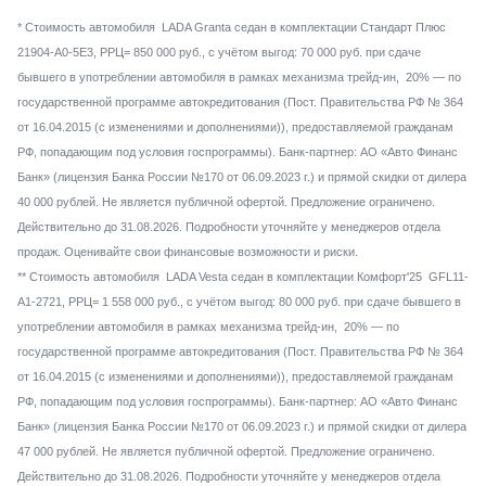
* Стоимость автомобиля LADA Granta седан в комплектации Стандарт Плюс
21904-A0-5E3, РРЦ= 850 000 руб., с учётом выгод: 70 000 руб. при сдаче
бывшего в употреблении автомобиля в рамках механизма трейд-ин, 20% — по
государственной программе автокредитования (Пост. Правительства РФ № 364
от 16.04.2015 (с изменениями и дополнениями)), предоставляемой гражданам
РФ, попадающим под условия госпрограммы). Банк-партнер: АО «Авто Финанс
Банк» (лицензия Банка России №170 от 06.09.2023 г.) и прямой скидки от дилера
40 000 рублей. Не является публичной офертой. Предложение ограничено.
Действительно до 31.08.2026. Подробности уточняйте у менеджеров отдела
продаж. Оценивайте свои финансовые возможности и риски.
** Стоимость автомобиля LADA Vesta седан в комплектации Комфорт'25 GFL11-
A1-2721, РРЦ= 1 558 000 руб., с учётом выгод: 80 000 руб. при сдаче бывшего в
употреблении автомобиля в рамках механизма трейд-ин, 20% — по
государственной программе автокредитования (Пост. Правительства РФ № 364
от 16.04.2015 (с изменениями и дополнениями)), предоставляемой гражданам
РФ, попадающим под условия госпрограммы). Банк-партнер: АО «Авто Финанс
Банк» (лицензия Банка России №170 от 06.09.2023 г.) и прямой скидки от дилера
47 000 рублей. Не является публичной офертой. Предложение ограничено.
Действительно до 31.08.2026. Подробности уточняйте у менеджеров отдела