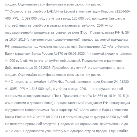
продаж. Оценивайте свои финансовые возможности и риски.
*** Стоимость автомобиля LADA Niva Legend в комплектации Классик 21214-50-
A06, РРЦ= 1 099 000 руб., с учётом выгод: 120 000 руб. при сдаче бывшего в
употреблении автомобиля в рамках механизма трейд-ин, 20% — по
государственной программе автокредитования (Пост. Правительства РФ № 364
от 16.04.2015 (с изменениями и дополнениями)), предоставляемой гражданам
РФ, попадающим под условия госпрограммы). Банк-партнер: АО «Авто Финанс
Банк» (лицензия Банка России №170 от 06.09.2023 г.) и прямой скидки от дилера
44 000 рублей. Не является публичной офертой. Предложение ограничено.
Действительно до 31.08.2026. Подробности уточняйте у менеджеров отдела
продаж. Оценивайте свои финансовые возможности и риски.
**** Стоимость автомобиля LADA Niva Travel в комплектации Классик'24 21230-
A1-00E1, РРЦ= 1 343 000 руб., с учётом выгод: 20% — по государственной
программе автокредитования (Пост. Правительства РФ № 364 от 16.04.2015 (с
изменениями и дополнениями)), предоставляемой гражданам РФ, попадающим
под условия госпрограммы). Банк-партнер: АО «Авто Финанс Банк» (лицензия
Банка России №170 от 06.09.2023 г.) и прямой скидки от дилера 65 000 рублей.
Не является публичной офертой. Предложение ограничено. Действительно до
31.08.2026. Подробности уточняйте у менеджеров отдела продаж. Оценивайте